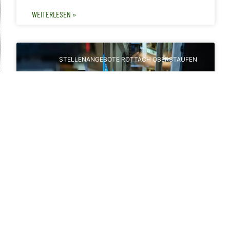
WEITERLESEN »
STELLENANGEBOTE ROTTACH OBERSTAUFEN
Maschinenbediener / Produktionsmitarbeiter
(m/w/d) in Oberstaufen
Stellenbeschreibung Wir fertigen an 3
Standorten kundenspezifisch Kabinen, Verkleidungen
und Sonderschaltschränke für Kräne,